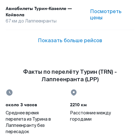
Авиабилеты
Турин-Казелле
—
Посмотреть
Койвола
цены
67
км до
Лаппеенранты
Показать больше рейсов
Факты по перелёту Турин (TRN) -
Лаппеенранта (LPP)
около 3 часов
2210 км
Среднее время
Расстояние между
перелета из Турина в
городами
Лаппеенранту без
пересадок