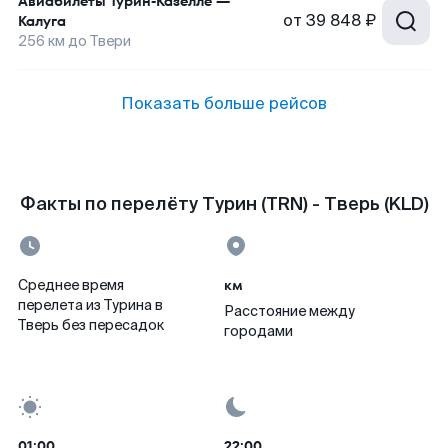
Авиабилеты
Турин-Казелле
—
от
39 848 ₽
Калуга
256
км до
Твери
Показать больше рейсов
Факты по перелёту Турин (TRN) - Тверь (KLD)
км
Среднее время
перелета из Турина в
Расстояние между
Тверь без пересадок
городами
01:00
22:00