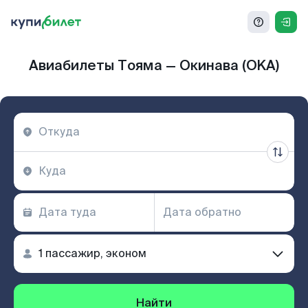
Авиабилеты Тояма — Окинава (OKA)
Найти