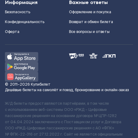
Информация
Важные ответы
Безопасность
Оформление и покупка
Конфиденциальность
Возврат и обмен билета
Оферта
Все вопросы и ответы
©
2011–2026
Купибилет
Дешёвые билеты на самолёт и поезд, бронирование и онлайн-заказ
Ж/Д билеты предоставляются партнёрами, в том числе
с использованием веб-системы ООО «РЖД – Цифровые
пассажирские решения» на основании договора № ЦПР-1282
от 04.04.2024 заключенного с Поставщиком услуг и Договора
ООО «РЖД-Цифровые пассажирские решения» c АО «ФПК»
№ ФПК-22-316 от 27.12.2022 г. Сайт не является официальным