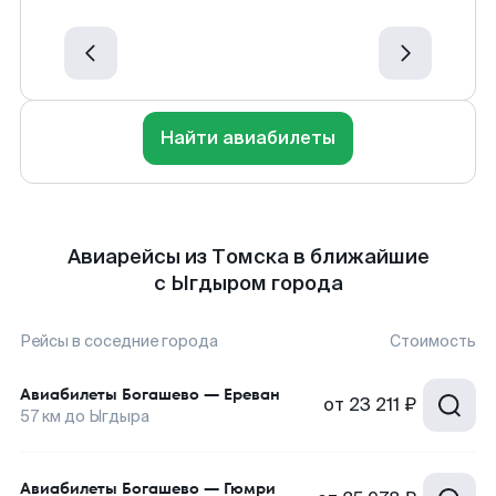
Найти авиабилеты
Авиарейсы из Томска в ближайшие
с Ыгдыром города
Рейсы в соседние города
Стоимость
Авиабилеты
Богашево
—
Ереван
от
23 211 ₽
57
км до
Ыгдыра
Авиабилеты
Богашево
—
Гюмри