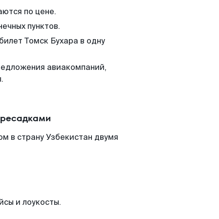
аются по цене.
нечных пунктов.
билет Томск Бухара в одну
редложения авиакомпаний,
.
пересадками
ом в страну Узбекистан двумя
йсы и лоукосты.