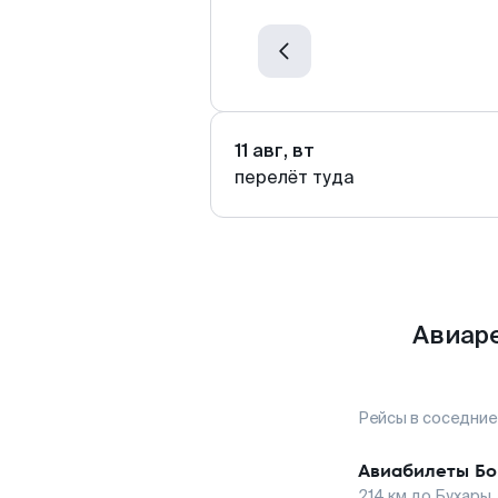
11 авг, вт
перелёт туда
Авиаре
Рейсы в соседние
Авиабилеты
Бо
214
км до
Бухары