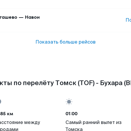
гашево
—
Навои
П
Показать больше рейсов
кты по перелёту Томск (TOF) - Бухара (B
385 км
01:00
асстояние между
Самый ранний вылет из
ородами
Томска