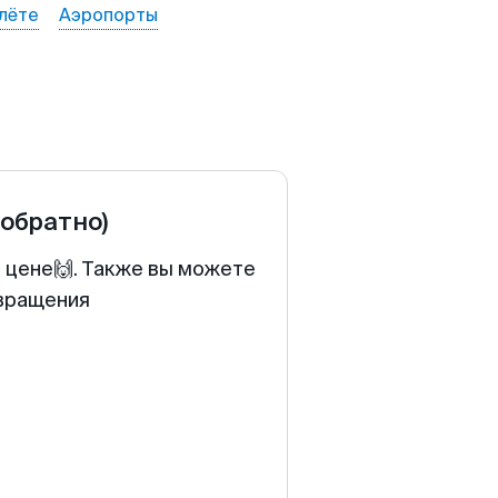
лёте
Аэропорты
 обратно)
й цене🙌. Также вы можете
звращения