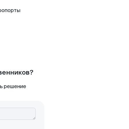
ропорты
твенников?
ть решение