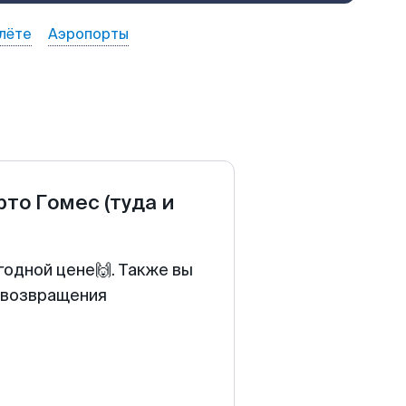
лёте
Аэропорты
рто Гомес
(туда и
годной цене🙌. Также вы
у возвращения