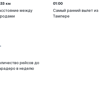
533 км
01:00
асстояние между
Самый ранний вылет из
ородами
Тампере
оличество рейсов до
арадеро в неделю