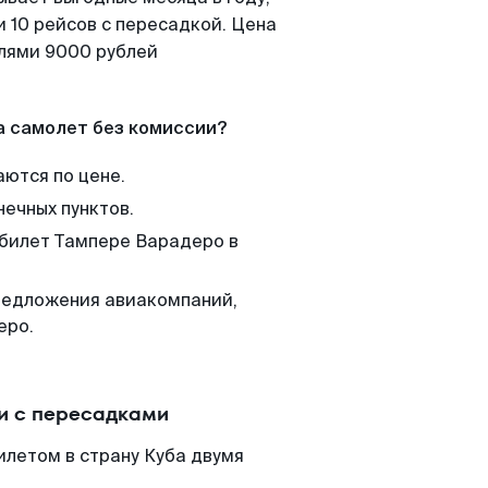
 10 рейсов с пересадкой. Цена
елями 9000 рублей
а самолет без комиссии?
аются по цене.
нечных пунктов.
 билет Тампере Варадеро в
редложения авиакомпаний,
еро.
и с пересадками
илетом в страну Куба двумя