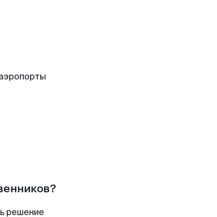
 аэропорты
твенников?
ть решение