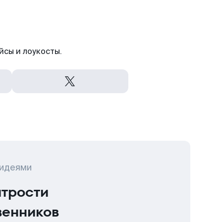
йсы и лоукосты.
 идеями
итрости
венников