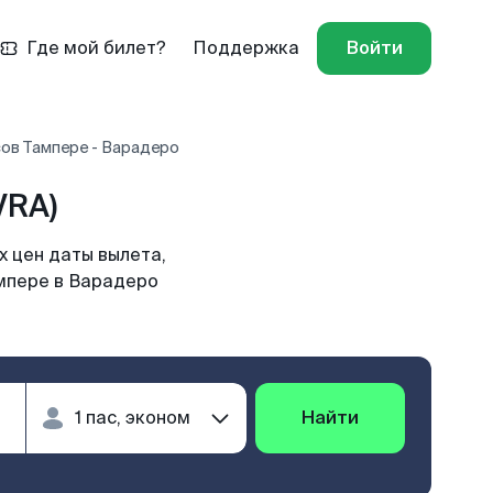
Где мой билет?
Поддержка
Войти
ов Тампере - Варадеро
VRA)
 цен даты вылета,
ампере в Варадеро
Найти