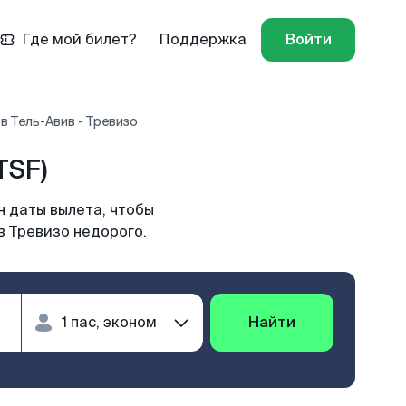
Где мой билет?
Поддержка
Войти
в Тель-Авив - Тревизо
TSF)
н даты вылета, чтобы
в Тревизо недорого.
Найти