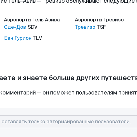
ие Тель-Авив — Тревизо обслуживают следующие
Аэропорты
Тель Авива
Аэропорты
Тревизо
Сде-Дов
SDV
Тревизо
TSF
Бен Гурион
TLV
аете и знаете больше других путешес
комментарий — он поможет пользователям приня