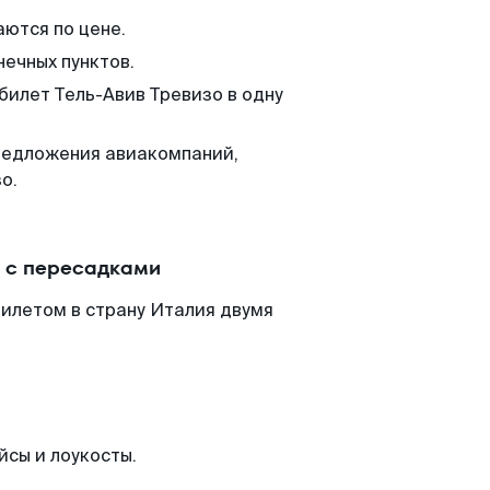
аются по цене.
нечных пунктов.
билет Тель-Авив Тревизо в одну
редложения авиакомпаний,
о.
и с пересадками
билетом в страну Италия двумя
йсы и лоукосты.