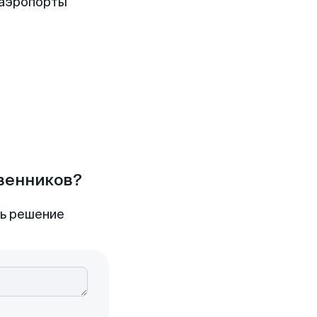
 аэропорты
твенников?
ть решение