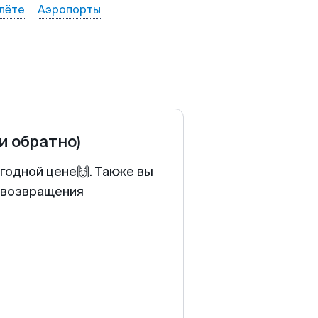
лёте
Аэропорты
 и обратно)
ыгодной цене🙌. Также вы
у возвращения