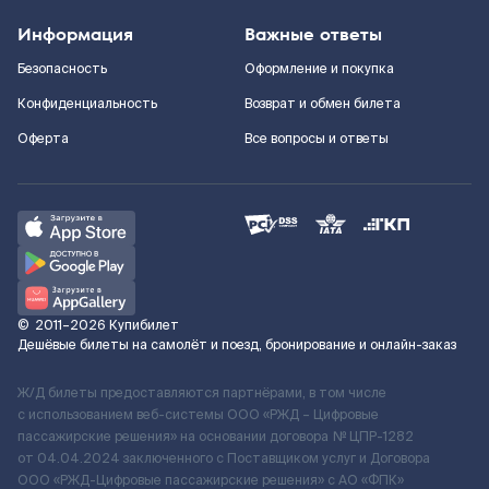
Информация
Важные ответы
Безопасность
Оформление и покупка
Конфиденциальность
Возврат и обмен билета
Оферта
Все вопросы и ответы
©
2011–2026
Купибилет
Дешёвые билеты на самолёт и поезд, бронирование и онлайн-заказ
Ж/Д билеты предоставляются партнёрами, в том числе
с использованием веб-системы ООО «РЖД – Цифровые
пассажирские решения» на основании договора № ЦПР-1282
от 04.04.2024 заключенного с Поставщиком услуг и Договора
ООО «РЖД-Цифровые пассажирские решения» c АО «ФПК»