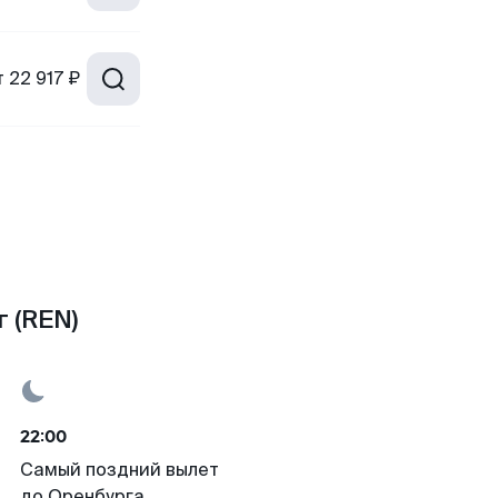
т
22 917 ₽
 (REN)
22:00
Самый поздний вылет
до Оренбурга