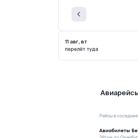
11 авг, вт
перелёт туда
Авиарейсы
Рейсы в соседние
Авиабилеты
Бе
281
км до
Оренбу