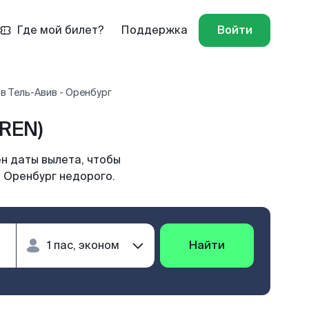
Где мой билет?
Поддержка
Войти
в Тель-Авив - Оренбург
REN)
н даты вылета, чтобы
в Оренбург недорого.
Найти