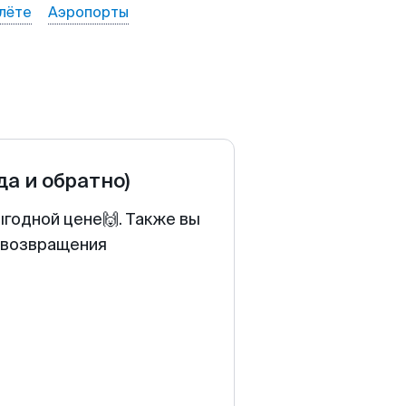
лёте
Аэропорты
да и обратно)
ыгодной цене🙌. Также вы
у возвращения