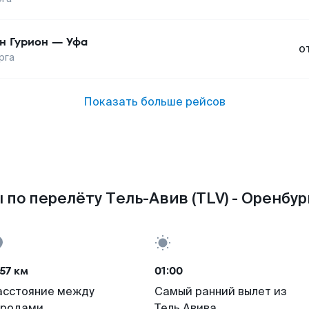
н Гурион
—
Уфа
о
рга
Показать больше рейсов
 по перелёту Тель-Авив (TLV) - Оренбург
57 км
01:00
асстояние между
Самый ранний вылет из
ородами
Тель Авива