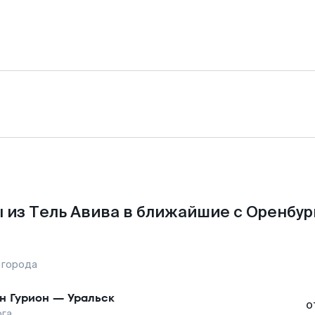
 из Тель Авива в ближайшие с Оренбур
 города
н Гурион
—
Уральск
о
рга