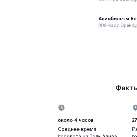
Авиабилеты
Бе
309
км до
Оренбу
Факты
около 4 часов
27
Среднее время
Р
перелета из Тель Авива
г