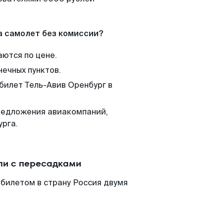
а самолет без комиссии?
аются по цене.
нечных пунктов.
 билет Тель-Авив Оренбург в
редложения авиакомпаний,
урга.
ли с пересадками
абилетом в страну Россия двумя