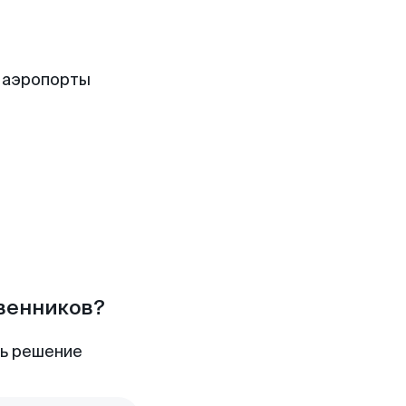
 аэропорты
твенников?
ть решение