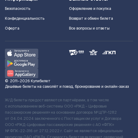
Безопасность
Оформление и покупка
Конфиденциальность
Возврат и обмен билета
Оферта
Все вопросы и ответы
©
2011–2026
Купибилет
Дешёвые билеты на самолёт и поезд, бронирование и онлайн-заказ
Ж/Д билеты предоставляются партнёрами, в том числе
с использованием веб-системы ООО «РЖД – Цифровые
пассажирские решения» на основании договора № ЦПР-1282
от 04.04.2024 заключенного с Поставщиком услуг и Договора
ООО «РЖД-Цифровые пассажирские решения» c АО «ФПК»
№ ФПК-22-316 от 27.12.2022 г. Сайт не является официальным
ресурсом ОАО «РЖД». Стоимость билетов включает сервисный