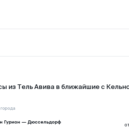
ы из Тель Авива в ближайшие с Кельн
 города
н Гурион
—
Дюссельдорф
о