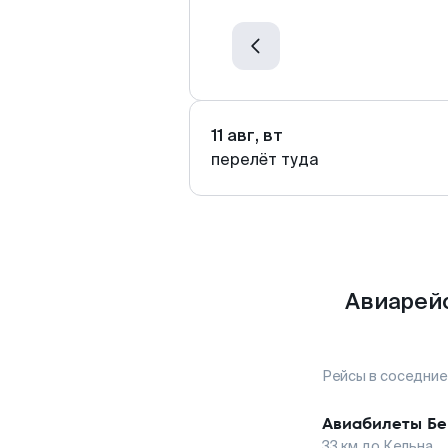
11 авг, вт
перелёт туда
Авиарейс
Рейсы в соседние
Авиабилеты
Бе
33
км до
Кельна