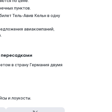
аются по цене.
нечных пунктов.
билет Тель-Авив Кельн в одну
редложения авиакомпаний,
.
с пересадками
летом в страну Германия двумя
йсы и лоукосты.