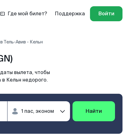
Где мой билет?
Поддержка
Войти
в Тель-Авив - Кельн
GN)
 даты вылета, чтобы
 в Кельн недорого.
Найти