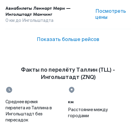
Авиабилеты
Леннарт Мери
—
Посмотреть
Инголштадт Манчинг
цены
0
км до
Ингольштадта
Показать больше рейсов
Факты по перелёту Таллин (TLL) -
Ингольштадт (ZNQ)
км
Среднее время
перелета из Таллина в
Расстояние между
Ингольштадт без
городами
пересадок