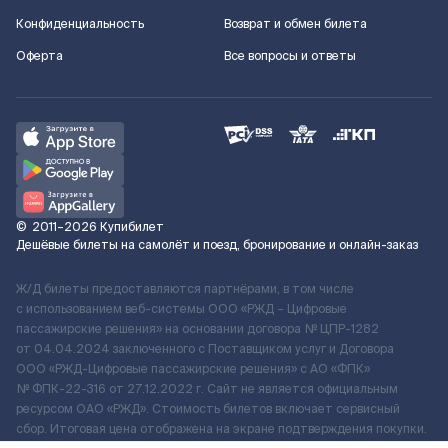
Конфиденциальность
Возврат и обмен билета
Оферта
Все вопросы и ответы
©
2011–2026
Купибилет
Дешёвые билеты на самолёт и поезд, бронирование и онлайн-заказ
Ж/Д билеты предоставляются партнёрами, в том числе
с использованием веб-системы ООО «РЖД – Цифровые
пассажирские решения» на основании договора № ЦПР-1282
от 04.04.2024 заключенного с Поставщиком услуг и Договора
ООО «РЖД-Цифровые пассажирские решения» c АО «ФПК»
№ ФПК-22-316 от 27.12.2022 г. Сайт не является официальным
ресурсом ОАО «РЖД». Стоимость билетов включает сервисный
сбор. Итоговая цена отображена на экране подтверждения покупки.