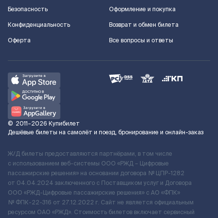
Безопасность
Оформление и покупка
Конфиденциальность
Возврат и обмен билета
Оферта
Все вопросы и ответы
©
2011–2026
Купибилет
Дешёвые билеты на самолёт и поезд, бронирование и онлайн-заказ
Ж/Д билеты предоставляются партнёрами, в том числе
с использованием веб-системы ООО «РЖД – Цифровые
пассажирские решения» на основании договора № ЦПР-1282
от 04.04.2024 заключенного с Поставщиком услуг и Договора
ООО «РЖД-Цифровые пассажирские решения» c АО «ФПК»
№ ФПК-22-316 от 27.12.2022 г. Сайт не является официальным
ресурсом ОАО «РЖД». Стоимость билетов включает сервисный