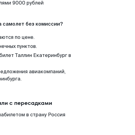
елями 9000 рублей
а самолет без комиссии?
аются по цене.
нечных пунктов.
 билет Таллин Екатеринбург в
редложения авиакомпаний,
ринбурга.
или с пересадками
иабилетом в страну Россия