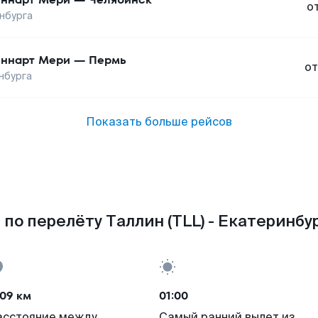
о
нбурга
ннарт Мери
—
Пермь
от
нбурга
Показать больше рейсов
по перелёту Таллин (TLL) - Екатеринбур
09 км
01:00
асстояние между
Самый ранний вылет из