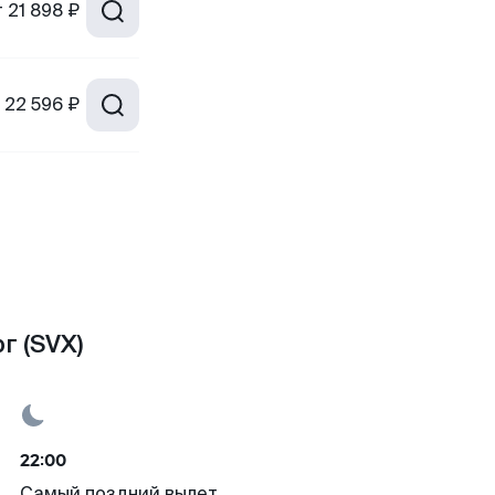
т
21 898 ₽
22 596 ₽
г (SVX)
22:00
Самый поздний вылет