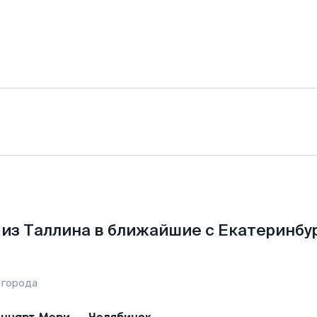
из Таллина в ближайшие с Екатеринбу
 города
ннарт Мери
—
Челябинск