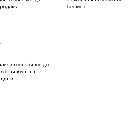
ородами
Таллина
оличество рейсов до
катеринбурга в
еделю