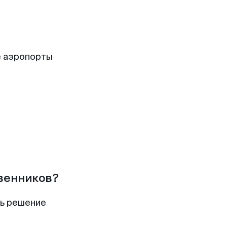
е аэропорты
твенников?
ть решение