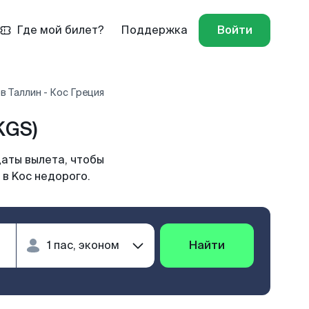
Где мой билет?
Поддержка
Войти
в Таллин - Кос Греция
KGS)
даты вылета, чтобы
 в Koc недорого.
Найти