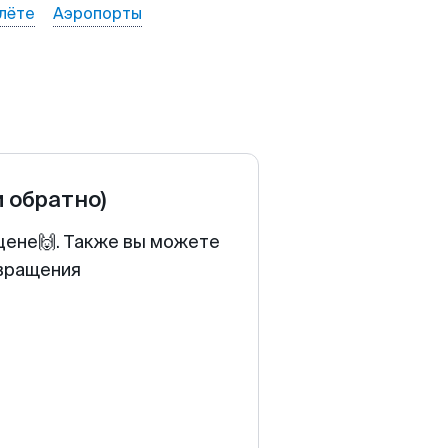
лёте
Аэропорты
и обратно)
 цене🙌. Также вы можете
звращения