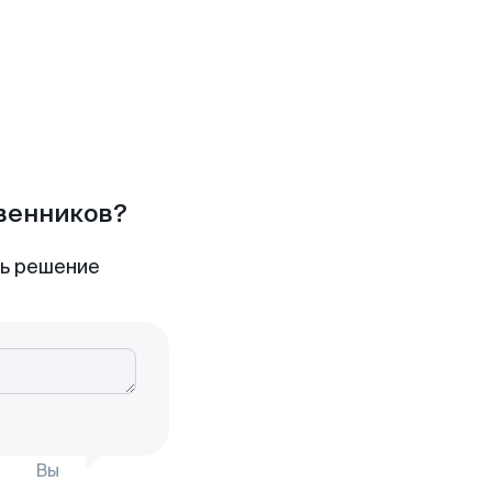
твенников?
ть решение
Вы