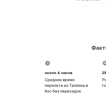
Факты
около 4 часов
2
Среднее время
Р
перелета из Таллина в
г
Koc без пересадок