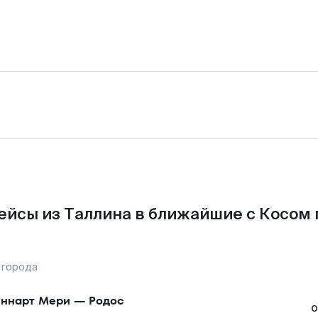
ейсы из Таллина в ближайшие с Косом 
 города
ннарт Мери
—
Родос
о