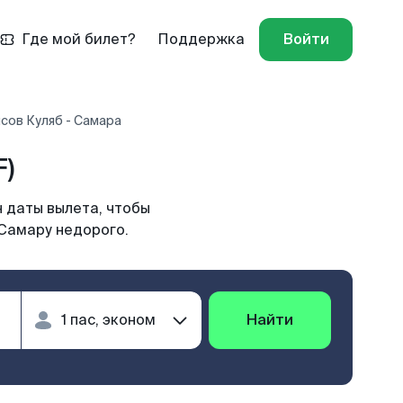
Где мой билет?
Поддержка
Войти
сов Куляб - Самара
F)
 даты вылета, чтобы
 Самару недорого.
Найти