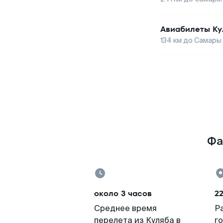
Авиабилеты
Ку
134
км до
Самары
Фа
около 3 часов
22
Среднее время
Р
перелета из Куляба в
г