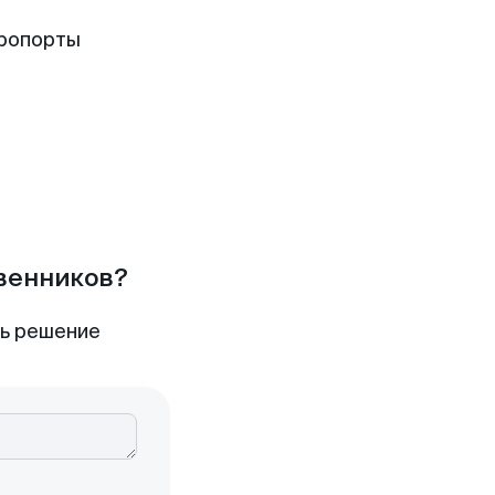
эропорты
твенников?
ть решение