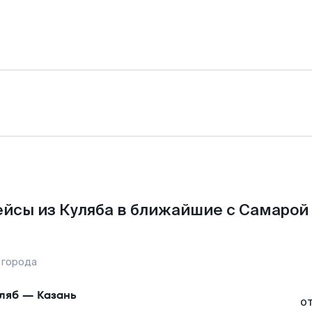
йсы из Куляба в ближайшие с Самарой
 города
ляб
—
Казань
о