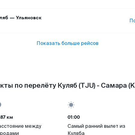
ляб
—
Ульяновск
П
Показать больше рейсов
кты по перелёту Куляб (TJU) - Самара (K
87 км
01:00
асстояние между
Самый ранний вылет из
ородами
Куляба