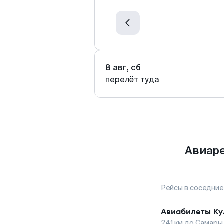
8 авг, сб
перелёт туда
Авиаре
Рейсы в соседние
Авиабилеты
Ку
241
км до
Самары