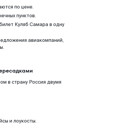
аются по цене.
нечных пунктов.
 билет Куляб Самара в одну
редложения авиакомпаний,
ы.
пересадками
ом в страну Россия двумя
йсы и лоукосты.