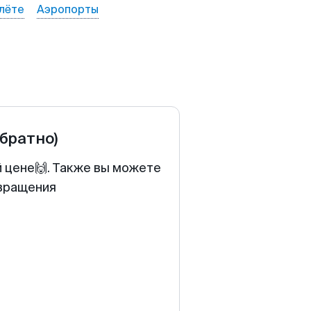
лёте
Аэропорты
обратно)
й цене🙌. Также вы можете
звращения