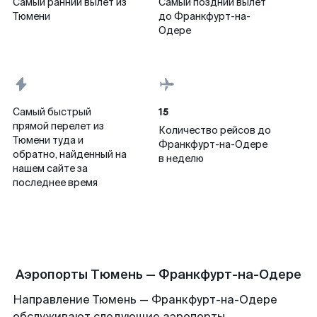
Самый ранний вылет из
Самый поздний вылет
Тюмени
до Франкфурт-на-
Одере
15
Самый быстрый
прямой перелет из
Количество рейсов до
Тюмени туда и
Франкфурт-на-Одере
обратно, найденный на
в неделю
нашем сайте за
последнее время
Аэропорты Тюмень — Франкфурт-на-Одере
Направление Тюмень — Франкфурт-на-Одере
обслуживают следующие аэропорты