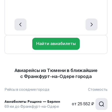
Найти авиабилеты
Авиарейсы из Тюмени в ближайшие
с Франкфурт-на-Одере города
Рейсы в соседние города
Стоимость
Авиабилеты
Рощино
—
Берлин
от
25 552 ₽
69
км до
Франкфурт-на-Одере