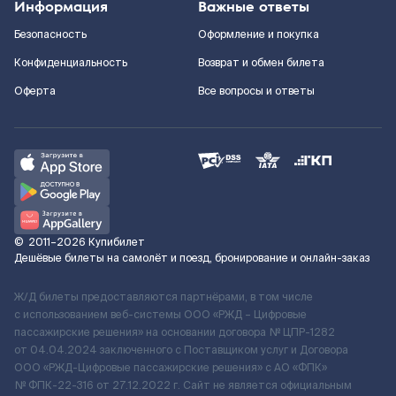
Информация
Важные ответы
Безопасность
Оформление и покупка
Конфиденциальность
Возврат и обмен билета
Оферта
Все вопросы и ответы
©
2011–2026
Купибилет
Дешёвые билеты на самолёт и поезд, бронирование и онлайн-заказ
Ж/Д билеты предоставляются партнёрами, в том числе
с использованием веб-системы ООО «РЖД – Цифровые
пассажирские решения» на основании договора № ЦПР-1282
от 04.04.2024 заключенного с Поставщиком услуг и Договора
ООО «РЖД-Цифровые пассажирские решения» c АО «ФПК»
№ ФПК-22-316 от 27.12.2022 г. Сайт не является официальным