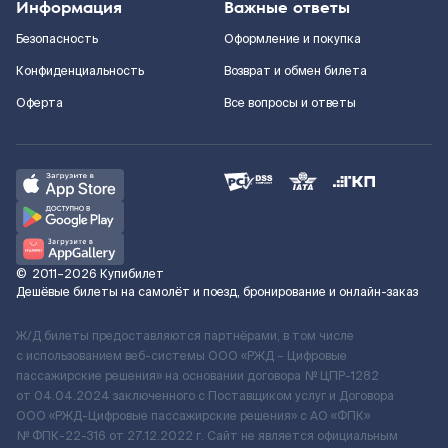
Информация
Важные ответы
Безопасность
Оформление и покупка
Конфиденциальность
Возврат и обмен билета
Оферта
Все вопросы и ответы
©
2011–2026
Купибилет
Дешёвые билеты на самолёт и поезд, бронирование и онлайн-заказ
Ж/Д билеты предоставляются партнёрами, в том числе
с использованием веб-системы ООО «РЖД – Цифровые
пассажирские решения» на основании договора № ЦПР-1282
от 04.04.2024 заключенного с Поставщиком услуг и Договора
ООО «РЖД-Цифровые пассажирские решения» c АО «ФПК»
№ ФПК-22-316 от 27.12.2022 г. Сайт не является официальным