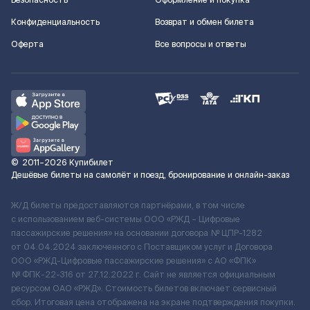
Безопасность
Оформление и покупка
Конфиденциальность
Возврат и обмен билета
Оферта
Все вопросы и ответы
©
2011–2026
Купибилет
Дешёвые билеты на самолёт и поезд, бронирование и онлайн-заказ
Ж/Д билеты предоставляются партнёрами, в том числе
с использованием веб-системы ООО «РЖД – Цифровые
пассажирские решения» на основании договора № ЦПР-1282
от 04.04.2024 заключенного с Поставщиком услуг и Договора
ООО «РЖД-Цифровые пассажирские решения» c АО «ФПК»
№ ФПК-22-316 от 27.12.2022 г. Сайт не является официальным
ресурсом ОАО «РЖД». Стоимость билетов включает сервисный
сбор. Итоговая цена отображена на экране подтверждения покупки.