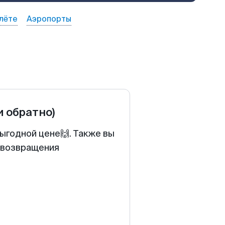
лёте
Аэропорты
и обратно)
ыгодной цене🙌. Также вы
у возвращения