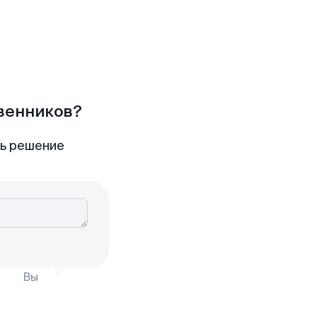
твенников?
ть решение
Вы