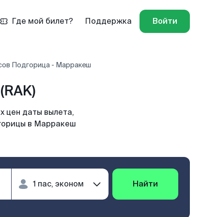
Где мой билет?
Поддержка
Войти
сов Подгорица - Марракеш
(RAK)
х цен даты вылета,
дгорицы в Марракеш
Найти