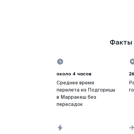
Факты 
около 4 часов
2
Среднее время
Р
перелета из Подгорицы
г
в Марракеш без
пересадок