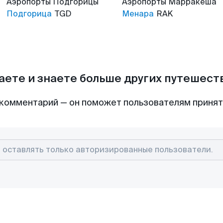
Аэропорты
Подгорицы
Аэропорты
Марракеша
Подгорица
TGD
Менара
RAK
аете и знаете больше других путешес
комментарий — он поможет пользователям приня