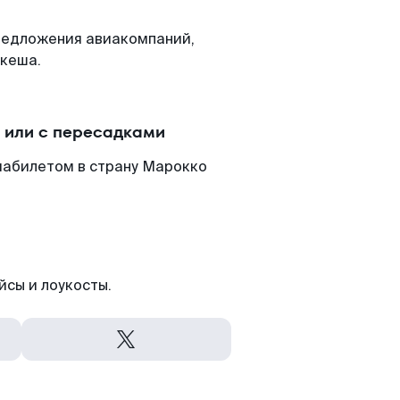
редложения авиакомпаний,
акеша.
 или с пересадками
иабилетом в страну Марокко
йсы и лоукосты.