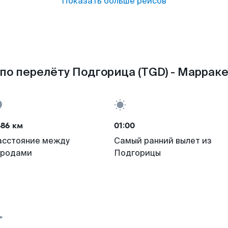
Показать больше рейсов
по перелёту Подгорица (TGD) - Марраке
686 км
01:00
асстояние между
Самый ранний вылет из
ородами
Подгорицы