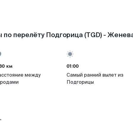
 по перелёту Подгорица (TGD) - Женева
30 км
01:00
асстояние между
Самый ранний вылет из
ородами
Подгорицы