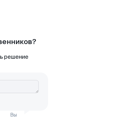
твенников?
ть решение
Вы