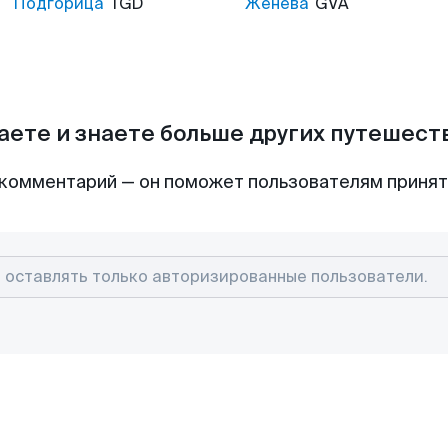
Подгорица
TGD
Женева
GVA
аете и знаете больше других путешес
комментарий — он поможет пользователям приня