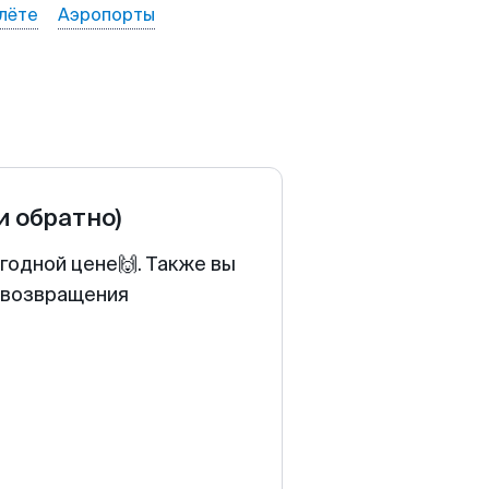
лёте
Аэропорты
и обратно)
годной цене🙌. Также вы
у возвращения