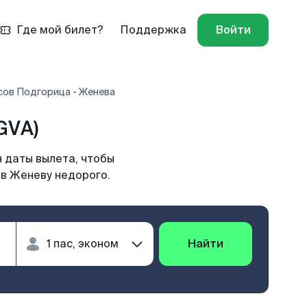
Где мой билет?
Поддержка
Войти
сов Подгорица - Женева
GVA)
 даты вылета, чтобы
 в Женеву недорого.
Найти