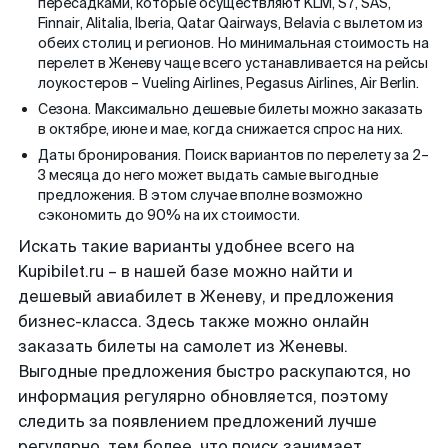
пересадками, которые осуществляют KLM, S7, SAS,
Finnair, Alitalia, Iberia, Qatar Qairways, Belavia с вылетом из
обеих столиц и регионов. Но минимальная стоимость на
перелет в Женеву чаще всего устанавливается на рейсы
лоукостеров – Vueling Airlines, Pegasus Airlines, Air Berlin.
Сезона. Максимально дешевые билеты можно заказать
в октябре, июне и мае, когда снижается спрос на них.
Даты бронирования. Поиск вариантов по перелету за 2–
3 месяца до него может выдать самые выгодные
предложения. В этом случае вполне возможно
сэкономить до 90% на их стоимости.
Искать такие варианты удобнее всего на
Kupibilet.ru – в нашей базе можно найти и
дешевый авиабилет в Женеву, и предложения
бизнес-класса. Здесь также можно онлайн
заказать билеты на самолет из Женевы.
Выгодные предложения быстро раскупаются, но
информация регулярно обновляется, поэтому
следить за появлением предложений лучше
регулярно, тем более, что поиск занимает