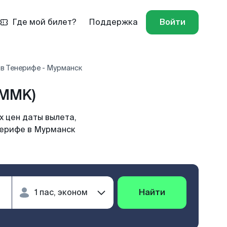
Где мой билет?
Поддержка
Войти
в Тенерифе - Мурманск
(MMK)
 цен даты вылета,
нерифе в Мурманск
Найти