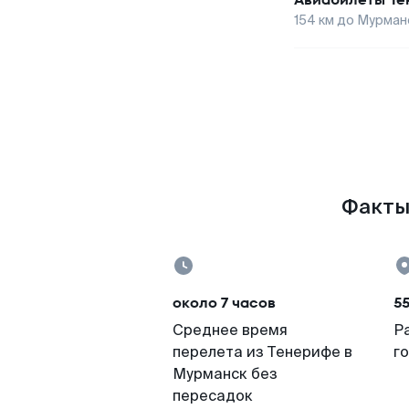
154
км до
Мурман
Факты 
около 7 часов
5
Среднее время
Р
перелета из Тенерифе в
г
Мурманск без
пересадок