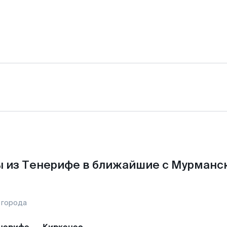
 из Тенерифе в ближайшие с Мурманс
 города
нерифе
—
Киркенес