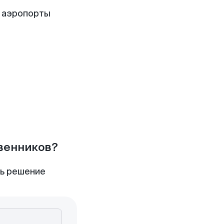
 аэропорты
твенников?
ть решение