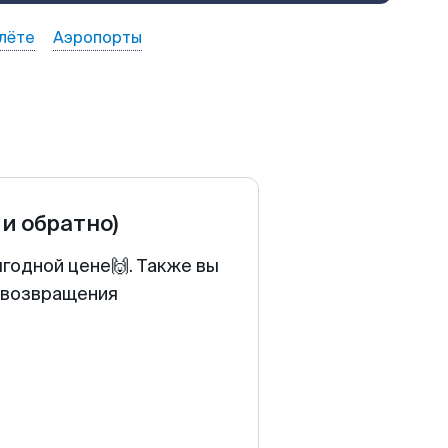
лёте
Аэропорты
 и обратно)
годной цене🙌. Также вы
у возвращения