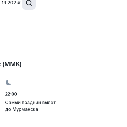
т
19 202 ₽
к (MMK)
22:00
Самый поздний вылет
до Мурманска