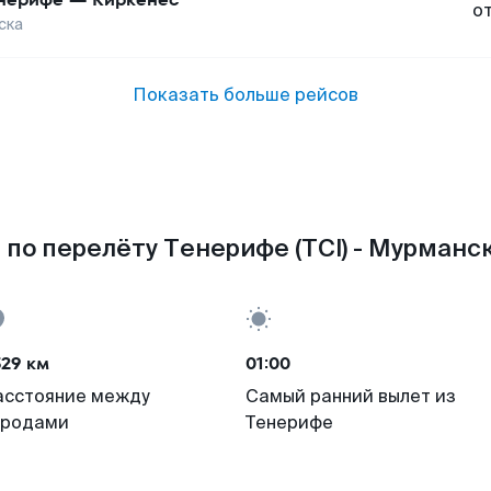
о
ска
Показать больше рейсов
по перелёту Тенерифе (TCI) - Мурманс
529 км
01:00
асстояние между
Самый ранний вылет из
ородами
Тенерифе