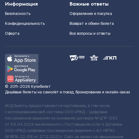
Информация
Важные ответы
Безопасность
Оформление и покупка
Конфиденциальность
Возврат и обмен билета
Оферта
Все вопросы и ответы
©
2011–2026
Купибилет
Дешёвые билеты на самолёт и поезд, бронирование и онлайн-заказ
Ж/Д билеты предоставляются партнёрами, в том числе
с использованием веб-системы ООО «РЖД – Цифровые
пассажирские решения» на основании договора № ЦПР-1282
от 04.04.2024 заключенного с Поставщиком услуг и Договора
ООО «РЖД-Цифровые пассажирские решения» c АО «ФПК»
№ ФПК-22-316 от 27.12.2022 г. Сайт не является официальным