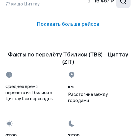
от
16 467 ₽
77
км до
Циттау
Показать больше рейсов
Факты по перелёту Тбилиси (TBS) - Циттау
(ZIT)
км
Среднее время
перелета из Тбилиси в
Расстояние между
Циттау без пересадок
городами
01:00
22:00