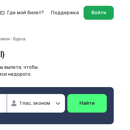
Где мой билет?
Поддержка
Войти
лиси - Бурса
I)
ы вылета, чтобы
иси недорого.
Найти