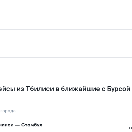
йсы из Тбилиси в ближайшие с Бурсой
 города
илиси
—
Стамбул
о