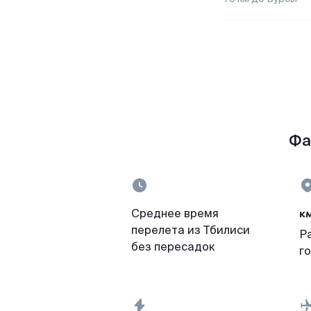
Фа
к
Среднее время
перелета из Тбилиси
Р
без пересадок
г