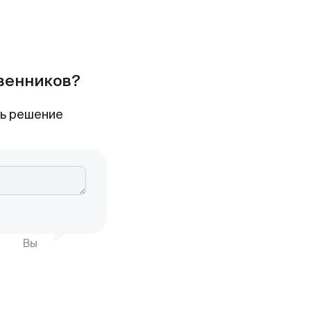
твенников?
ть решение
Вы