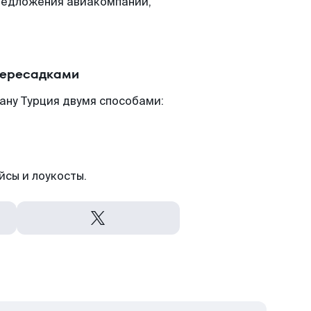
редложения авиакомпаний,
пересадками
ану Турция двумя способами:
йсы и лоукосты.