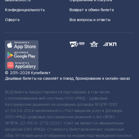
Безопасность
Оформление и покупка
Конфиденциальность
Возврат и обмен билета
Оферта
Все вопросы и ответы
©
2011–2026
Купибилет
Дешёвые билеты на самолёт и поезд, бронирование и онлайн-заказ
Ж/Д билеты предоставляются партнёрами, в том числе
с использованием веб-системы ООО «РЖД – Цифровые
пассажирские решения» на основании договора № ЦПР-1282
от 04.04.2024 заключенного с Поставщиком услуг и Договора
ООО «РЖД-Цифровые пассажирские решения» c АО «ФПК»
№ ФПК-22-316 от 27.12.2022 г. Сайт не является официальным
ресурсом ОАО «РЖД». Стоимость билетов включает сервисный
сбор. Итоговая цена отображена на экране подтверждения покупки.