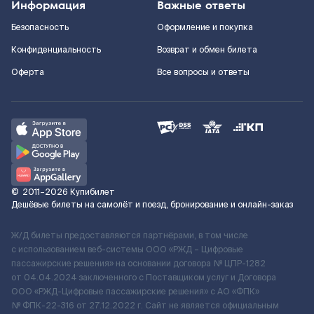
Информация
Важные ответы
Безопасность
Оформление и покупка
Конфиденциальность
Возврат и обмен билета
Оферта
Все вопросы и ответы
©
2011–2026
Купибилет
Дешёвые билеты на самолёт и поезд, бронирование и онлайн-заказ
Ж/Д билеты предоставляются партнёрами, в том числе
с использованием веб-системы ООО «РЖД – Цифровые
пассажирские решения» на основании договора № ЦПР-1282
от 04.04.2024 заключенного с Поставщиком услуг и Договора
ООО «РЖД-Цифровые пассажирские решения» c АО «ФПК»
№ ФПК-22-316 от 27.12.2022 г. Сайт не является официальным