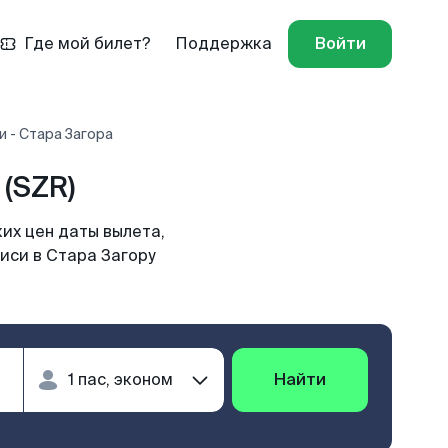
Где мой билет?
Поддержка
Войти
и - Стара Загора
(SZR)
их цен даты вылета,
иси в Стара Загору
Найти