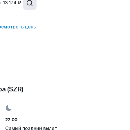
т
13 174 ₽
осмотреть цены
а (SZR)
22:00
Самый поздний вылет