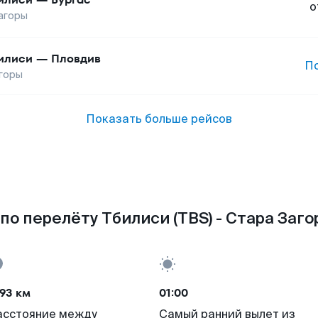
о
агоры
илиси
—
Пловдив
П
горы
Показать больше рейсов
по перелёту Тбилиси (TBS) - Стара Загор
93 км
01:00
асстояние между
Самый ранний вылет из