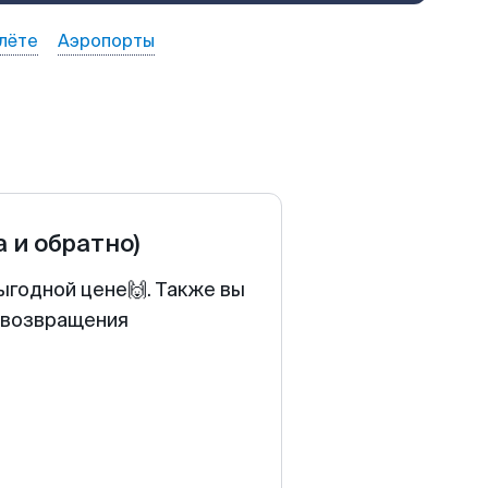
лёте
Аэропорты
а и обратно)
выгодной цене🙌. Также вы
у возвращения