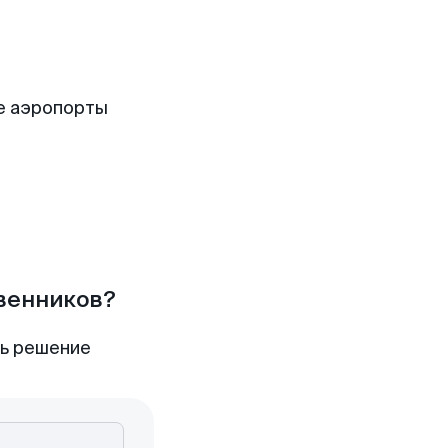
е аэропорты
твенников?
ть решение