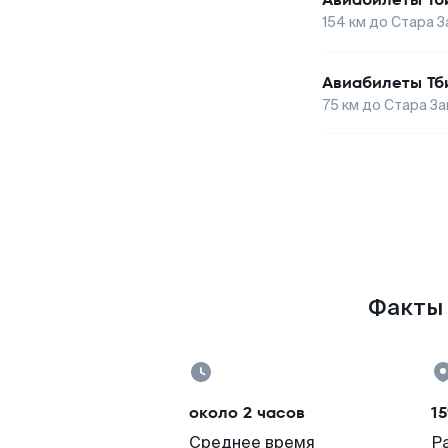
154
км до
Стара З
Авиабилеты
Тб
75
км до
Стара За
Факты 
около 2 часов
15
Среднее время
Р