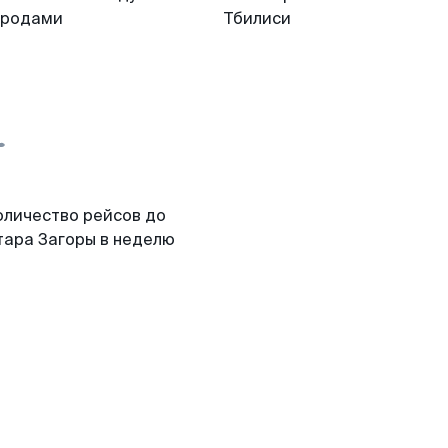
ородами
Тбилиси
оличество рейсов до
тара Загоры в неделю