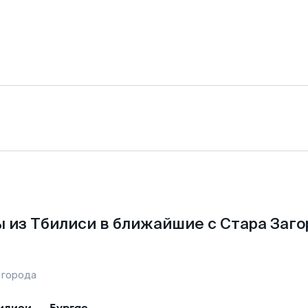
 из Тбилиси в ближайшие с Стара Заго
 города
илиси
—
Бургас