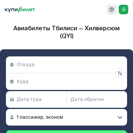
Авиабилеты Тбилиси — Хилверсюм
(QYI)