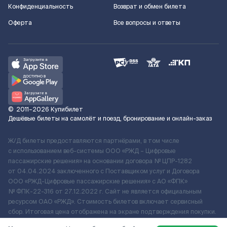
Конфиденциальность
Возврат и обмен билета
Оферта
Все вопросы и ответы
©
2011–2026
Купибилет
Дешёвые билеты на самолёт и поезд, бронирование и онлайн-заказ
Ж/Д билеты предоставляются партнёрами, в том числе
с использованием веб-системы ООО «РЖД – Цифровые
пассажирские решения» на основании договора № ЦПР-1282
от 04.04.2024 заключенного с Поставщиком услуг и Договора
ООО «РЖД-Цифровые пассажирские решения» c АО «ФПК»
№ ФПК-22-316 от 27.12.2022 г. Сайт не является официальным
ресурсом ОАО «РЖД». Стоимость билетов включает сервисный
сбор. Итоговая цена отображена на экране подтверждения покупки.
По вопросам рассмотрения обращений, жалоб, претензий граждан