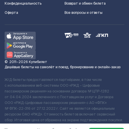
Конфиденциальность
Возврат и обмен билета
Оферта
Все вопросы и ответы
©
2011–2026
Купибилет
Дешёвые билеты на самолёт и поезд, бронирование и онлайн-заказ
Ж/Д билеты предоставляются партнёрами, в том числе
с использованием веб-системы ООО «РЖД – Цифровые
пассажирские решения» на основании договора № ЦПР-1282
от 04.04.2024 заключенного с Поставщиком услуг и Договора
ООО «РЖД-Цифровые пассажирские решения» c АО «ФПК»
№ ФПК-22-316 от 27.12.2022 г. Сайт не является официальным
ресурсом ОАО «РЖД». Стоимость билетов включает сервисный
сбор. Итоговая цена отображена на экране подтверждения покупки.
По вопросам рассмотрения обращений, жалоб, претензий граждан