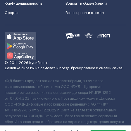
Конфиденциальность
Возврат и обмен билета
Оферта
Все вопросы и ответы
©
2011–2026
Купибилет
Дешёвые билеты на самолёт и поезд, бронирование и онлайн-заказ
Ж/Д билеты предоставляются партнёрами, в том числе
с использованием веб-системы ООО «РЖД – Цифровые
пассажирские решения» на основании договора № ЦПР-1282
от 04.04.2024 заключенного с Поставщиком услуг и Договора
ООО «РЖД-Цифровые пассажирские решения» c АО «ФПК»
№ ФПК-22-316 от 27.12.2022 г. Сайт не является официальным
ресурсом ОАО «РЖД». Стоимость билетов включает сервисный
сбор. Итоговая цена отображена на экране подтверждения покупки.
По вопросам рассмотрения обращений, жалоб, претензий граждан