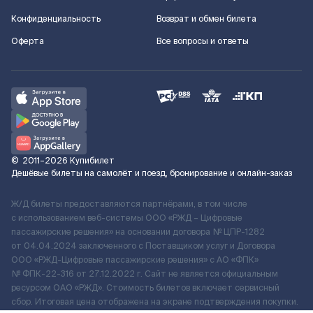
Конфиденциальность
Возврат и обмен билета
Оферта
Все вопросы и ответы
©
2011–2026
Купибилет
Дешёвые билеты на самолёт и поезд, бронирование и онлайн-заказ
Ж/Д билеты предоставляются партнёрами, в том числе
с использованием веб-системы ООО «РЖД – Цифровые
пассажирские решения» на основании договора № ЦПР-1282
от 04.04.2024 заключенного с Поставщиком услуг и Договора
ООО «РЖД-Цифровые пассажирские решения» c АО «ФПК»
№ ФПК-22-316 от 27.12.2022 г. Сайт не является официальным
ресурсом ОАО «РЖД». Стоимость билетов включает сервисный
сбор. Итоговая цена отображена на экране подтверждения покупки.