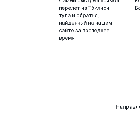
Самый быстрый прямой
К
перелет из Тбилиси
Б
туда и обратно,
найденный на нашем
сайте за последнее
время
Направл