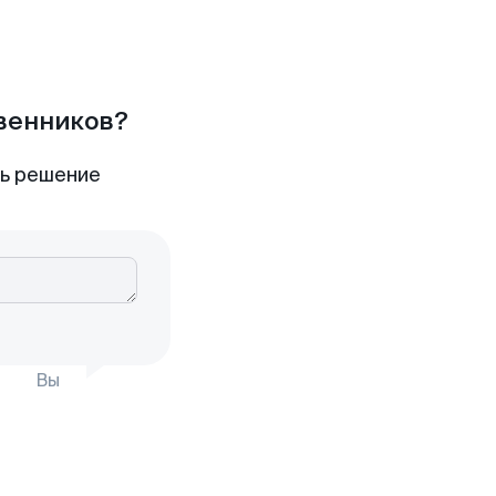
твенников?
ть решение
Вы