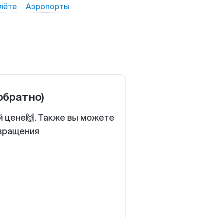
лёте
Аэропорты
 обратно)
й цене🙌. Также вы можете
звращения