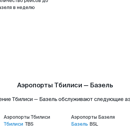
оличество рейсов до
азеля в неделю
Аэропорты Тбилиси — Базель
ение Тбилиси — Базель обслуживают следующие а
Аэропорты
Тбилиси
Аэропорты
Базеля
Тбилиси
TBS
Базель
BSL