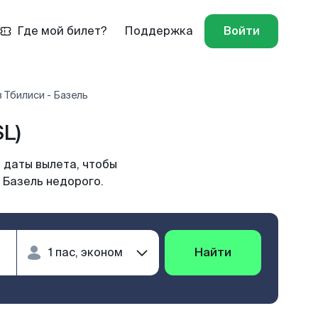
Где мой билет?
Поддержка
Войти
 Тбилиси - Базель
L)
 даты вылета, чтобы
 Базель недорого.
Найти