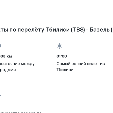
ты по перелёту Тбилиси (TBS) - Базель (
003 км
01:00
асстояние между
Самый ранний вылет из
ородами
Тбилиси