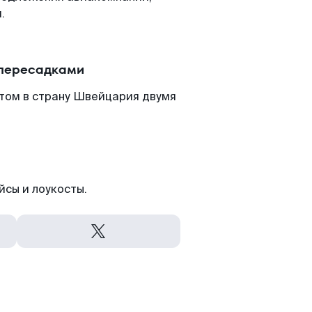
.
 пересадками
етом в страну Швейцария двумя
йсы и лоукосты.