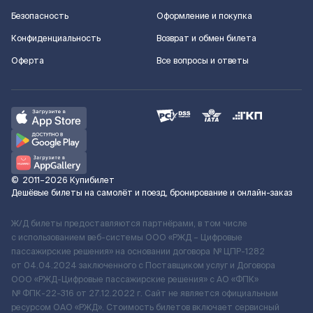
Безопасность
Оформление и покупка
Конфиденциальность
Возврат и обмен билета
Оферта
Все вопросы и ответы
©
2011–2026
Купибилет
Дешёвые билеты на самолёт и поезд, бронирование и онлайн-заказ
Ж/Д билеты предоставляются партнёрами, в том числе
с использованием веб-системы ООО «РЖД – Цифровые
пассажирские решения» на основании договора № ЦПР-1282
от 04.04.2024 заключенного с Поставщиком услуг и Договора
ООО «РЖД-Цифровые пассажирские решения» c АО «ФПК»
№ ФПК-22-316 от 27.12.2022 г. Сайт не является официальным
ресурсом ОАО «РЖД». Стоимость билетов включает сервисный