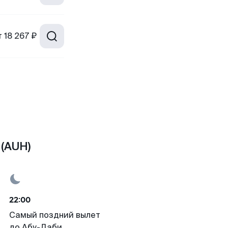
т
18 267 ₽
 (AUH)
22:00
Самый поздний вылет
до Абу-Даби