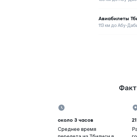
Авиабилеты
Тб
113
км до
Абу-Даб
Факты
около 3 часов
21
Среднее время
Р
перелета из Тбилиси в
г