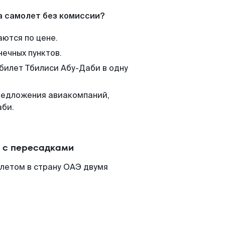
а самолет без комиссии?
аются по цене.
нечных пунктов.
 билет Тбилиси Абу-Даби в одну
редложения авиакомпаний,
аби.
и с пересадками
илетом в страну ОАЭ двумя