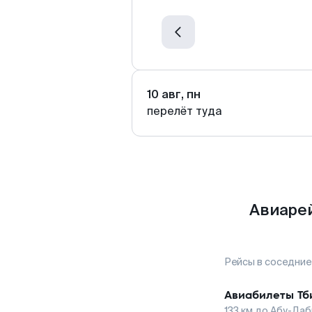
10 авг, пн
перелёт туда
Авиарей
Рейсы в соседние
Авиабилеты
Тб
133
км до
Абу-Даб