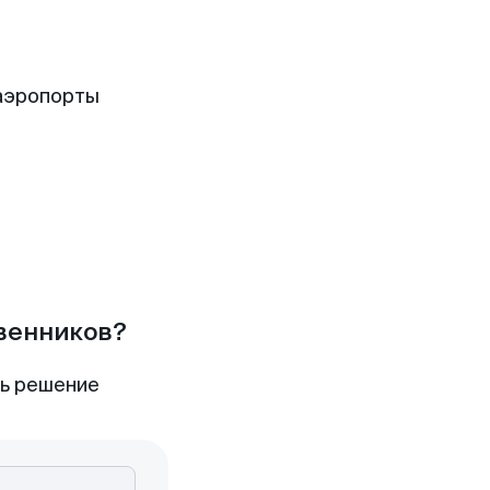
аэропорты
твенников?
ть решение