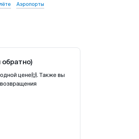
лёте
Аэропорты
и обратно)
годной цене🙌. Также вы
у возвращения