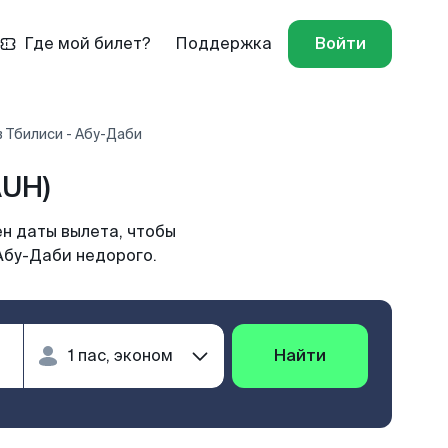
Где мой билет?
Поддержка
Войти
 Тбилиси - Абу-Даби
AUH)
н даты вылета, чтобы
Абу-Даби недорого.
Найти