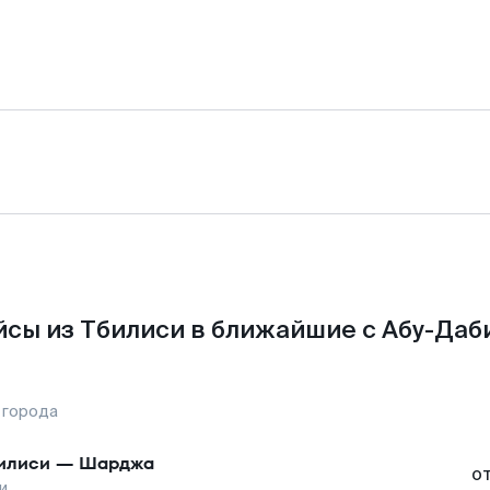
сы из Тбилиси в ближайшие с Абу-Даб
 города
илиси
—
Шарджа
о
и