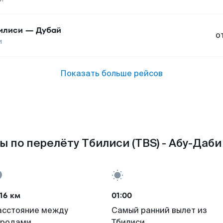
илиси
—
Дубай
о
и
Показать больше рейсов
 по перелёту Тбилиси (TBS) - Абу-Даби
16 км
01:00
асстояние между
Самый ранний вылет из
ородами
Тбилиси