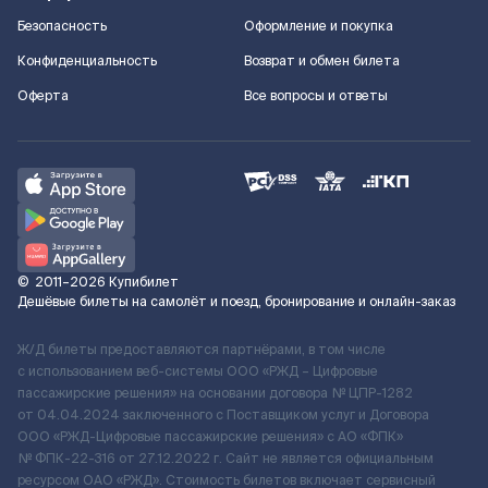
Безопасность
Оформление и покупка
Конфиденциальность
Возврат и обмен билета
Оферта
Все вопросы и ответы
©
2011–2026
Купибилет
Дешёвые билеты на самолёт и поезд, бронирование и онлайн-заказ
Ж/Д билеты предоставляются партнёрами, в том числе
с использованием веб-системы ООО «РЖД – Цифровые
пассажирские решения» на основании договора № ЦПР-1282
от 04.04.2024 заключенного с Поставщиком услуг и Договора
ООО «РЖД-Цифровые пассажирские решения» c АО «ФПК»
№ ФПК-22-316 от 27.12.2022 г. Сайт не является официальным
ресурсом ОАО «РЖД». Стоимость билетов включает сервисный