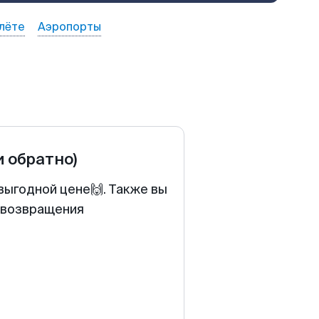
лёте
Аэропорты
и обратно)
выгодной цене🙌. Также вы
у возвращения