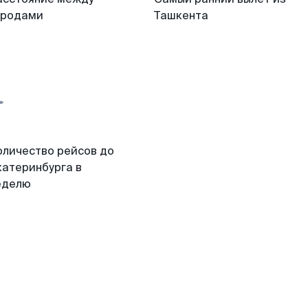
ородами
Ташкента
оличество рейсов до
катеринбурга в
еделю