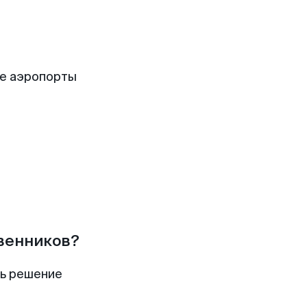
е аэропорты
твенников?
ть решение