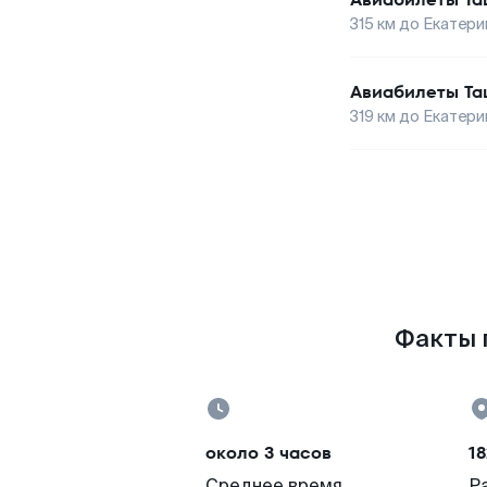
315
км до
Екатери
Авиабилеты
Та
319
км до
Екатери
Факты п
около 3 часов
18
Среднее время
Р