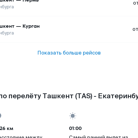
о
нбурга
шкент
—
Курган
о
нбурга
Показать больше рейсов
о перелёту Ташкент (TAS) - Екатеринбу
26 км
01:00
асстояние между
Самый ранний вылет из