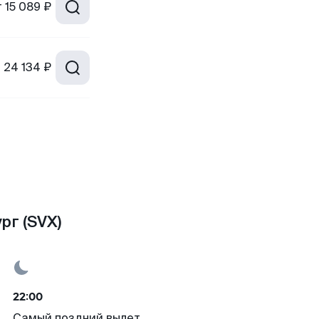
т
15 089 ₽
т
24 134 ₽
рг (SVX)
22:00
Самый поздний вылет