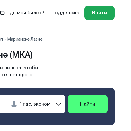
Где мой билет?
Поддержка
Войти
т - Марианске Лазне
е (MKA)
ы вылета, чтобы
ента недорого.
Найти