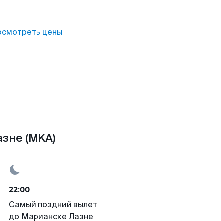
осмотреть цены
азне (MKA)
22:00
Самый поздний вылет
до Марианске Лазне