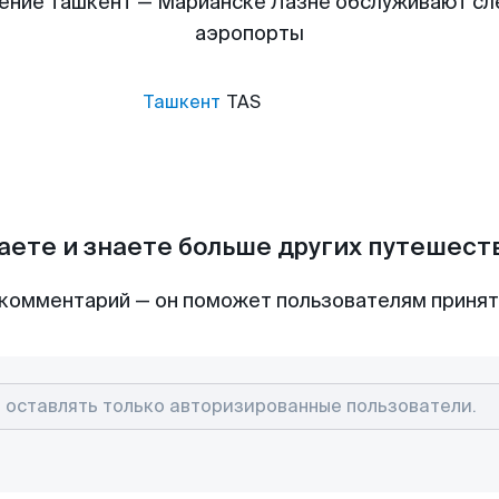
ение Ташкент — Марианске Лазне обслуживают с
аэропорты
Ташкент
TAS
аете и знаете больше других путешес
комментарий — он поможет пользователям приня