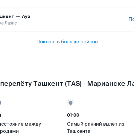
шкент
—
Ауэ
П
е Лазне
Показать больше рейсов
перелёту Ташкент (TAS) - Марианске Л
м
01:00
асстояние между
Самый ранний вылет из
ородами
Ташкента