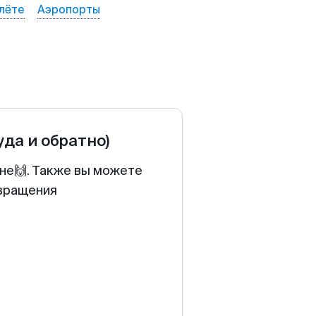
лёте
Аэропорты
уда и обратно)
ене🙌. Также вы можете
звращения