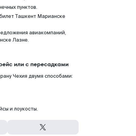
нечных пунктов.
м билет Ташкент Марианске
редложения авиакомпаний,
нске Лазне.
рейс или с пересадками
рану Чехия двумя способами:
йсы и лоукосты.