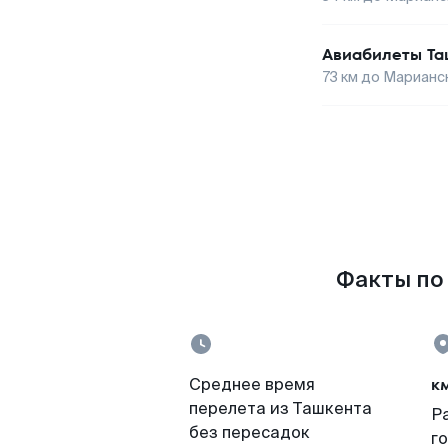
Авиабилеты
Та
73
км до
Марианск
Факты по 
к
Среднее время
перелета из Ташкента
Р
без пересадок
г