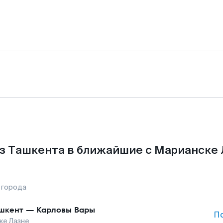
з Ташкента в ближайшие с Марианске 
 города
шкент
—
Карловы Вары
П
ке Лазне