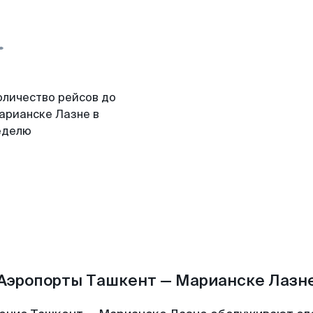
оличество рейсов до
арианске Лазне в
еделю
Аэропорты Ташкент — Марианске Лазн