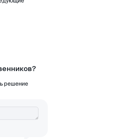
ледующие
твенников?
ть решение