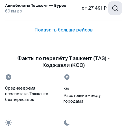
Авиабилеты
Ташкент
—
Бурса
от
27 491 ₽
69
км до
Показать больше рейсов
Факты по перелёту Ташкент (TAS) -
Коджаэли (KCO)
км
Среднее время
перелета из Ташкента
Расстояние между
без пересадок
городами