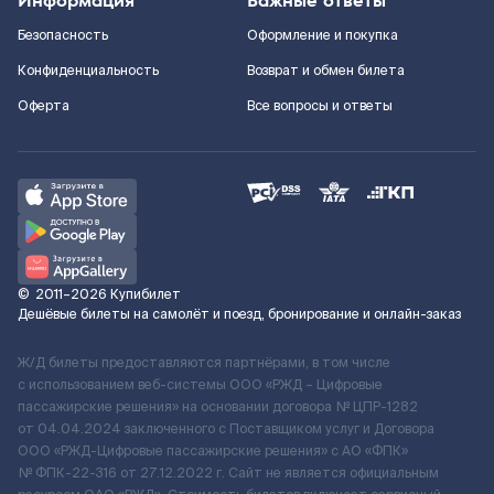
Информация
Важные ответы
Безопасность
Оформление и покупка
Конфиденциальность
Возврат и обмен билета
Оферта
Все вопросы и ответы
©
2011–2026
Купибилет
Дешёвые билеты на самолёт и поезд, бронирование и онлайн-заказ
Ж/Д билеты предоставляются партнёрами, в том числе
с использованием веб-системы ООО «РЖД – Цифровые
пассажирские решения» на основании договора № ЦПР-1282
от 04.04.2024 заключенного с Поставщиком услуг и Договора
ООО «РЖД-Цифровые пассажирские решения» c АО «ФПК»
№ ФПК-22-316 от 27.12.2022 г. Сайт не является официальным