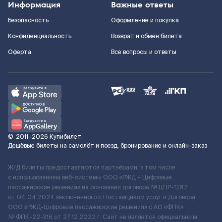
Информация
Важные ответы
Безопасность
Оформление и покупка
Конфиденциальность
Возврат и обмен билета
Оферта
Все вопросы и ответы
©
2011–2026
Купибилет
Дешёвые билеты на самолёт и поезд, бронирование и онлайн-заказ
Ж/Д билеты предоставляются партнёрами, в том числе
с использованием веб-системы ООО «РЖД – Цифровые
пассажирские решения» на основании договора № ЦПР-1282
от 04.04.2024 заключенного с Поставщиком услуг и Договора
ООО «РЖД-Цифровые пассажирские решения» c АО «ФПК»
№ ФПК-22-316 от 27.12.2022 г. Сайт не является официальным