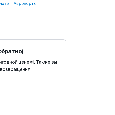
лёте
Аэропорты
обратно)
ыгодной цене🙌. Также вы
у возвращения