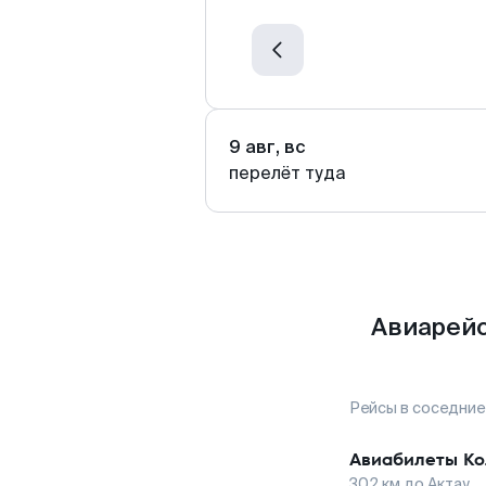
9 авг, вс
перелёт туда
Авиарейс
Рейсы в соседние
Авиабилеты
Ко
302
км до
Актау