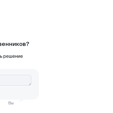
твенников?
ть решение
Вы