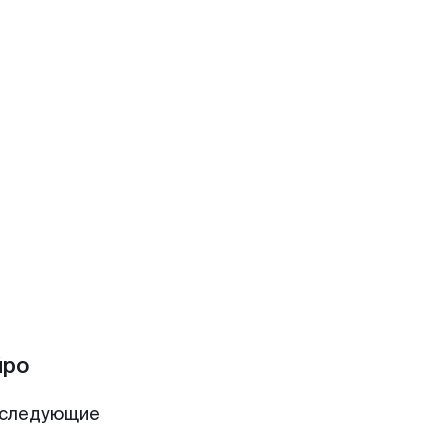
йро
 следующие