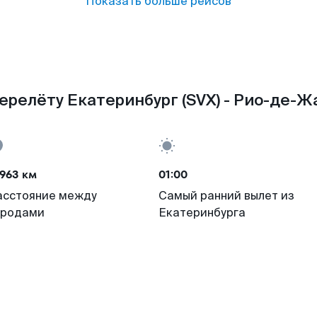
Показать больше рейсов
ерелёту Екатеринбург (SVX) - Рио-де-Жа
963 км
01:00
асстояние между
Самый ранний вылет из
ородами
Екатеринбурга