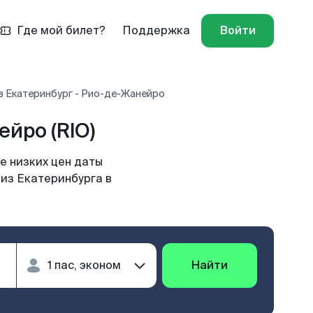
Где мой билет?
Поддержка
Войти
в Екатеринбург - Рио-де-Жанейро
йро (RIO)
е низких цен даты
 из Екатеринбурга в
Найти