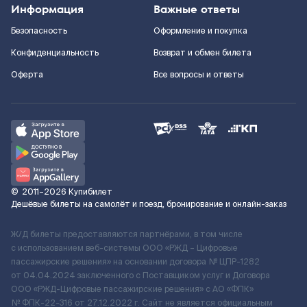
Информация
Важные ответы
Безопасность
Оформление и покупка
Конфиденциальность
Возврат и обмен билета
Оферта
Все вопросы и ответы
©
2011–2026
Купибилет
Дешёвые билеты на самолёт и поезд, бронирование и онлайн-заказ
Ж/Д билеты предоставляются партнёрами, в том числе
с использованием веб-системы ООО «РЖД – Цифровые
пассажирские решения» на основании договора № ЦПР-1282
от 04.04.2024 заключенного с Поставщиком услуг и Договора
ООО «РЖД-Цифровые пассажирские решения» c АО «ФПК»
№ ФПК-22-316 от 27.12.2022 г. Сайт не является официальным