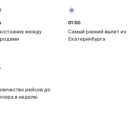
м
01:00
асстояние между
Самый ранний вылет из
ородами
Екатеринбурга
оличество рейсов до
ечора в неделю