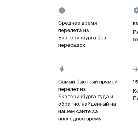
к
Среднее время
перелета из
Р
Екатеринбурга без
г
пересадок
15
Самый быстрый прямой
перелет из
К
Екатеринбурга туда и
П
обратно, найденный на
нашем сайте за
последнее время