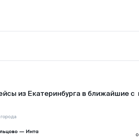
ейсы из Екатеринбурга в ближайшие с 
 города
льцово
—
Инта
о