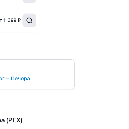
т
11 399 ₽
г — Печора.
а (PEX)