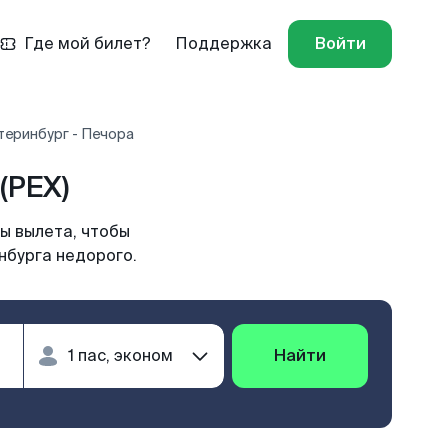
Где мой билет?
Поддержка
Войти
теринбург - Печора
(PEX)
ы вылета, чтобы
нбурга недорого.
Найти