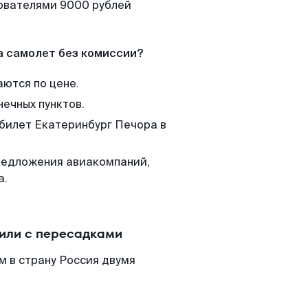
зователями 9000 рублей
а самолет без комиссии?
аются по цене.
нечных пунктов.
 билет Екатеринбург Печора в
редложения авиакомпаний,
а.
 или с пересадками
м в страну Россия двумя