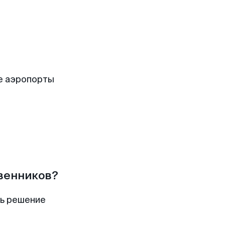
е аэропорты
твенников?
ть решение