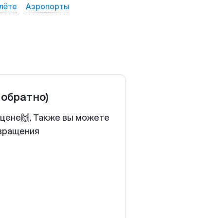
лёте
Аэропорты
 обратно)
 цене🙌. Также вы можете
звращения