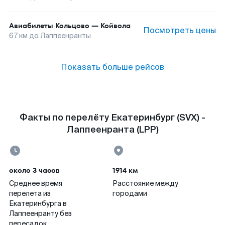
Авиабилеты
Кольцово
—
Койвола
Посмотреть цены
67
км до
Лаппеенранты
Показать больше рейсов
Факты по перелёту Екатеринбург (SVX) -
Лаппеенранта (LPP)
около 3 часов
1914 км
Среднее время
Расстояние между
перелета из
городами
Екатеринбурга в
Лаппеенранту без
пересадок