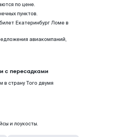
аются по цене.
нечных пунктов.
 билет Екатеринбург Ломе в
редложения авиакомпаний,
ли с пересадками
 в страну Того двумя
йсы и лоукосты.