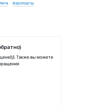
лёте
Аэропорты
обратно)
 цене🙌. Также вы можете
звращения