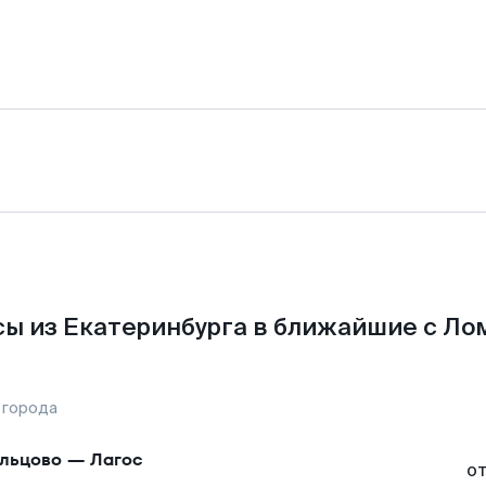
ы из Екатеринбурга в ближайшие с Ло
 города
льцово
—
Лагос
о