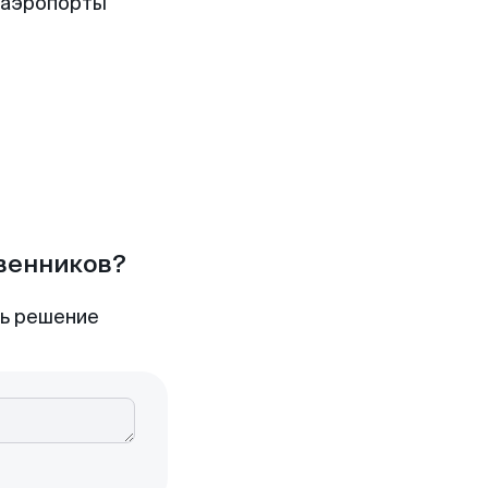
 аэропорты
твенников?
ть решение