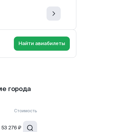
Найти авиабилеты
ме города
Стоимость
т
53 276 ₽