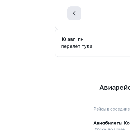
10 авг, пн
перелёт туда
Авиарейс
Рейсы в соседние
Авиабилеты
Ко
233
км до
Ломе